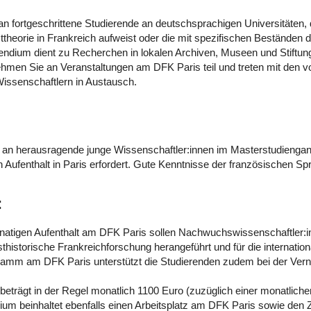
 an fortgeschrittene Studierende an deutschsprachigen Universitäten,
theorie in Frankreich aufweist oder die mit spezifischen Beständen d
endium dient zu Recherchen in lokalen Archiven, Museen und Stiftu
hmen Sie an Veranstaltungen am DFK Paris teil und treten mit den vo
issenschaftlern in Austausch.
h an herausragende junge Wissenschaftler:innen im Masterstudienga
 Aufenthalt in Paris erfordert. Gute Kenntnisse der französischen S
:
natigen Aufenthalt am DFK Paris sollen Nachwuchswissenschaftler:i
thistorische Frankreichforschung herangeführt und für die internation
amm am DFK Paris unterstützt die Studierenden zudem bei der Verne
eträgt in der Regel monatlich 1100 Euro (zuzüglich einer monatlic
ium beinhaltet ebenfalls einen Arbeitsplatz am DFK Paris sowie de