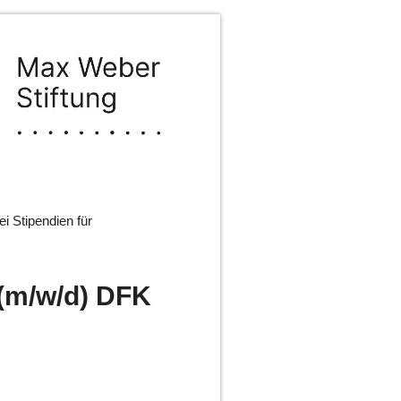
i Stipendien für
 (m/w/d) DFK